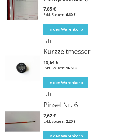
7,85 €
6,60 €
In den Warenkorb
ZUR
Kurzzeitmesser
VERGLEICHSLISTE
HINZUFÜGEN
19,64 €
16,50 €
In den Warenkorb
ZUR
Pinsel Nr. 6
VERGLEICHSLISTE
HINZUFÜGEN
2,62 €
2,20 €
In den Warenkorb