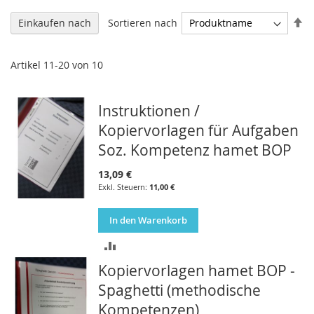
In
Sortieren nach
Einkaufen nach
ab
Re
Artikel
11
-
20
von
10
Instruktionen /
Kopiervorlagen für Aufgaben
Soz. Kompetenz hamet BOP
13,09 €
11,00 €
In den Warenkorb
ZUR
Kopiervorlagen hamet BOP -
VERGLEICHSLISTE
Spaghetti (methodische
HINZUFÜGEN
Kompetenzen)