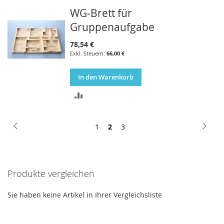
WG-Brett für
VERGLEICHSLISTE
Gruppenaufgabe
HINZUFÜGEN
78,54 €
66,00 €
In den Warenkorb
ZUR
VERGLEICHSLISTE
Seite
Seite
Zurück
Seite
Sie
Seite
Seite
Weite
1
2
3
HINZUFÜGEN
lesen
gerade
Seite
Produkte vergleichen
Sie haben keine Artikel in Ihrer Vergleichsliste