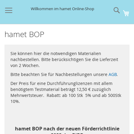
Direkt
zum
Such
Willkommen im hamet Online-Shop
Me
Inhalt
hamet BOP
Sie können hier die notwendigen Materialien
nachbestellen. Bitte berücksichtigen Sie die Lieferzeit
von 2 Wochen.
Bitte beachten Sie für Nachbestellungen unsere
AGB
.
Der Preis für eine Durchführunglizenzen mit allem
benötigtem Testmaterial beträgt 12,50 € zuzüglich
Mehrwertsteuer. Rabatt: ab 100 Stk 5% und ab 500Stk
10%.
hamet BOP nach der neuen Förderrichtlinie