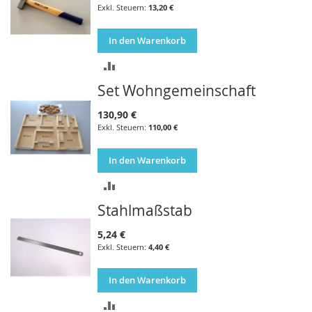
13,20 €
In den Warenkorb
ZUR
Set Wohngemeinschaft
VERGLEICHSLISTE
HINZUFÜGEN
130,90 €
110,00 €
In den Warenkorb
ZUR
Stahlmaßstab
VERGLEICHSLISTE
HINZUFÜGEN
5,24 €
4,40 €
In den Warenkorb
ZUR