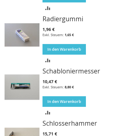
ZUR
Radiergummi
VERGLEICHSLISTE
HINZUFÜGEN
1,96 €
1,65 €
In den Warenkorb
ZUR
Schabloniermesser
VERGLEICHSLISTE
HINZUFÜGEN
10,47 €
8,80 €
In den Warenkorb
ZUR
Schlosserhammer
VERGLEICHSLISTE
HINZUFÜGEN
15,71 €