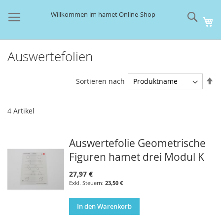
Direkt
zum
Such
Willkommen im hamet Online-Shop
Me
Inhalt
Auswertefolien
In
Sortieren nach
ab
Re
4
Artikel
Auswertefolie Geometrische
Figuren hamet drei Modul K
27,97 €
23,50 €
In den Warenkorb