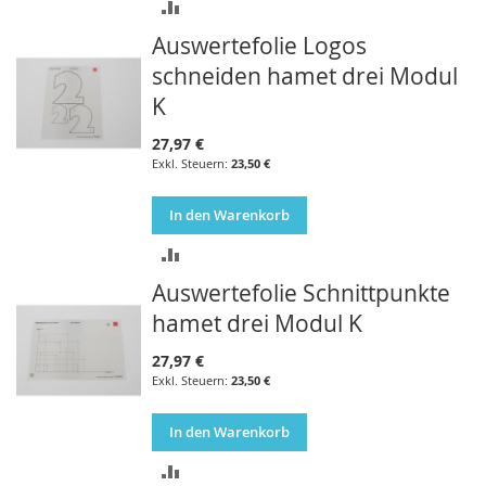
ZUR
Auswertefolie Logos
VERGLEICHSLISTE
schneiden hamet drei Modul
HINZUFÜGEN
K
27,97 €
23,50 €
In den Warenkorb
ZUR
Auswertefolie Schnittpunkte
VERGLEICHSLISTE
hamet drei Modul K
HINZUFÜGEN
27,97 €
23,50 €
In den Warenkorb
ZUR